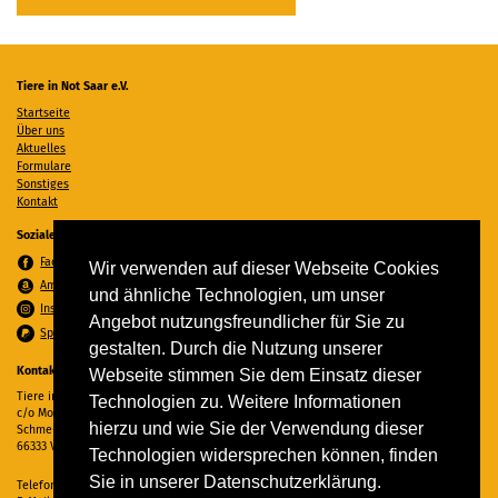
Tiere in Not Saar e.V.
Startseite
Über uns
Aktuelles
Formulare
Sonstiges
Kontakt
Soziale Medien
Facebook
Wir verwenden auf dieser Webseite Cookies
Amazon Wunschzettel
und ähnliche Technologien, um unser
Instagram
Angebot nutzungsfreundlicher für Sie zu
Spenden per PayPal
gestalten. Durch die Nutzung unserer
Kontakt
Webseite stimmen Sie dem Einsatz dieser
Tiere in Not Saar e.V.
Technologien zu. Weitere Informationen
c/o Monika Ewen
hierzu und wie Sie der Verwendung dieser
Schmelzer Straße 22
66333 Völklingen
Technologien widersprechen können, finden
Sie in unserer Datenschutzerklärung.
Telefon:
06898 294862