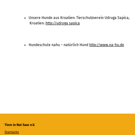
Unsere Hunde aus Kroatien: Tierschutzverein Udruga Sapica,
Kroatien:
http://udruga sapica
Hundeschule nahu – natürlich Hund
http://www.na-hu.de
Tiere in Not Saar e.V.
Startseite