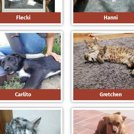
Flecki
Hanni
Carlito
Gretchen