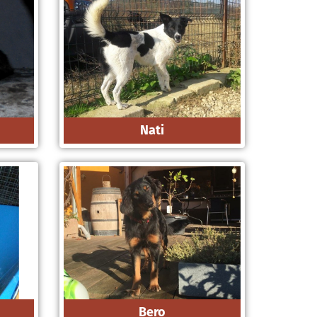
Nati
Bero