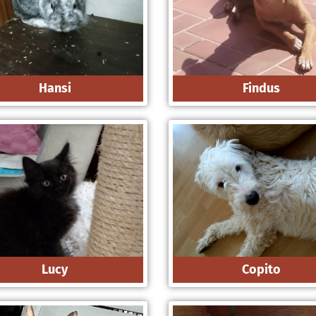
Hansi
Findus
Lucy
Copito