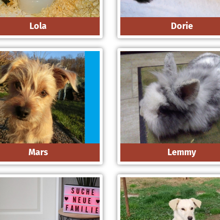
Lola
Dorie
Mars
Lemmy