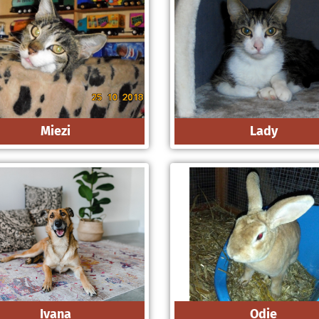
Miezi
Lady
Ivana
Odie