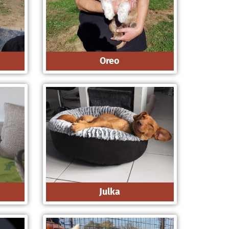
Oreo
Julka