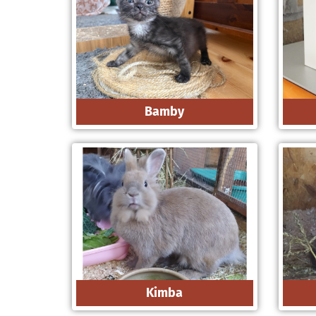
Bamby
Kimba