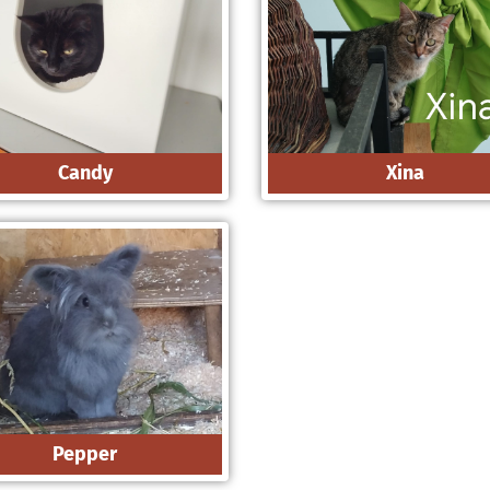
Candy
Xina
Pepper