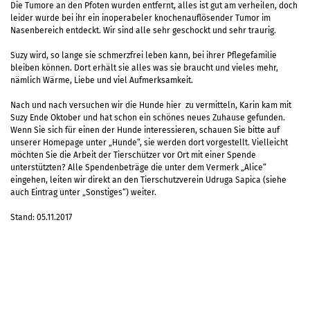
Die Tumore an den Pfoten wurden entfernt, alles ist gut am verheilen, doch
leider wurde bei ihr ein inoperabeler knochenauflösender Tumor im
Nasenbereich entdeckt. Wir sind alle sehr geschockt und sehr traurig.
Suzy wird, so lange sie schmerzfrei leben kann, bei ihrer Pflegefamilie
bleiben können. Dort erhält sie alles was sie braucht und vieles mehr,
nämlich Wärme, Liebe und viel Aufmerksamkeit.
Nach und nach versuchen wir die Hunde hier zu vermitteln, Karin kam mit
Suzy Ende Oktober und hat schon ein schönes neues Zuhause gefunden.
Wenn Sie sich für einen der Hunde interessieren, schauen Sie bitte auf
unserer Homepage unter „Hunde“, sie werden dort vorgestellt. Vielleicht
möchten Sie die Arbeit der Tierschützer vor Ort mit einer Spende
unterstützten? Alle Spendenbeträge die unter dem Vermerk „Alice“
eingehen, leiten wir direkt an den Tierschutzverein Udruga Sapica (siehe
auch Eintrag unter „Sonstiges“) weiter.
Stand: 05.11.2017