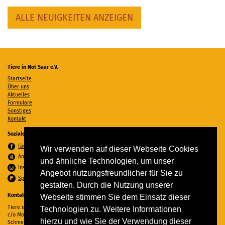
ALLE NEUIGKEITEN ANZEIGEN
Tiere in Not Saar e.V.
Startseite
Über uns
Aktuelles
Formulare
Sonstiges
Kontakt
Soziale Medien
Facebook
Wir verwenden auf dieser Webseite Cookies
Amazon Wunschzettel
und ähnliche Technologien, um unser
Instagram
Angebot nutzungsfreundlicher für Sie zu
Spenden per PayPal
gestalten. Durch die Nutzung unserer
Kontakt
Webseite stimmen Sie dem Einsatz dieser
Tiere in Not Saar e.V.
Technologien zu. Weitere Informationen
c/o Monika Ewen
hierzu und wie Sie der Verwendung dieser
Schmelzer Straße 22