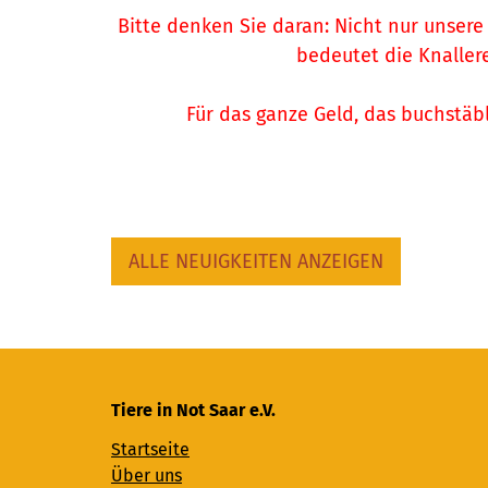
Bitte denken Sie daran: Nicht nur unsere
bedeutet die Knaller
Für das ganze Geld, das buchstäbl
ALLE NEUIGKEITEN ANZEIGEN
Tiere in Not Saar e.V.
Startseite
Über uns