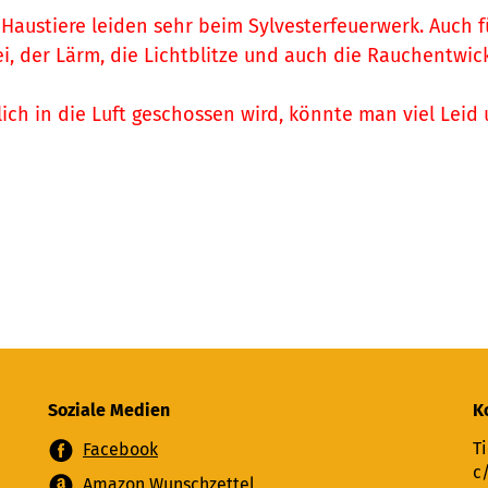
 Haustiere leiden sehr beim Sylvesterfeuerwerk. Auch f
ei, der Lärm, die Lichtblitze und auch die Rauchentwic
ich in die Luft geschossen wird, könnte man viel Leid 
Soziale Medien
K
Ti
Facebook
c
Amazon Wunschzettel