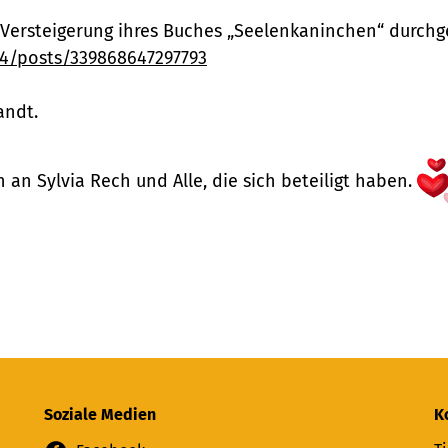
e Versteigerung ihres Buches „Seelenkaninchen“ durchg
14/posts/339868647297793
andt.
 an Sylvia Rech und Alle, die sich beteiligt haben.
Soziale Medien
K