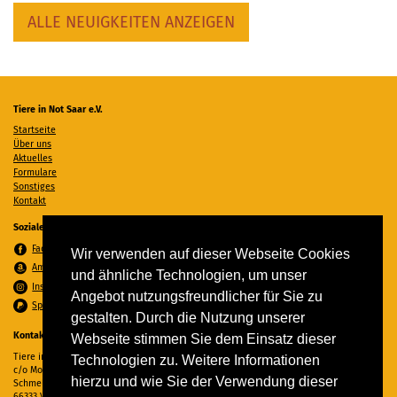
ALLE NEUIGKEITEN ANZEIGEN
Tiere in Not Saar e.V.
Startseite
Über uns
Aktuelles
Formulare
Sonstiges
Kontakt
Soziale Medien
Facebook
Wir verwenden auf dieser Webseite Cookies
Amazon Wunschzettel
und ähnliche Technologien, um unser
Instagram
Angebot nutzungsfreundlicher für Sie zu
Spenden per PayPal
gestalten. Durch die Nutzung unserer
Kontakt
Webseite stimmen Sie dem Einsatz dieser
Tiere in Not Saar e.V.
Technologien zu. Weitere Informationen
c/o Monika Ewen
hierzu und wie Sie der Verwendung dieser
Schmelzer Straße 22
66333 Völklingen