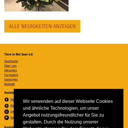
ALLE NEUIGKEITEN ANZEIGEN
Tiere in Not Saar e.V.
Startseite
Über uns
Aktuelles
Formulare
Sonstiges
Kontakt
Soziale Medien
Facebook
Wir verwenden auf dieser Webseite Cookies
Amazon Wunschzettel
und ähnliche Technologien, um unser
Instagram
Angebot nutzungsfreundlicher für Sie zu
Spenden per PayPal
gestalten. Durch die Nutzung unserer
Kontakt