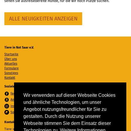
sehen Sie ausreisebereite Hunde, für die wir noch Plätze suchen.
ALLE NEUIGKEITEN ANZEIGEN
Tiere in Not Saar e.V.
Startseite
Über uns
Aktuelles
Formulare
Sonstiges
Kontakt
Soziale Medien
Facebook
Wir verwenden auf dieser Webseite Cookies
Amazon Wunschzettel
und ähnliche Technologien, um unser
Instagram
Angebot nutzungsfreundlicher für Sie zu
Spenden per PayPal
gestalten. Durch die Nutzung unserer
Kontakt
Webseite stimmen Sie dem Einsatz dieser
Tiere in Not Saar e.V.
Technologien zu. Weitere Informationen