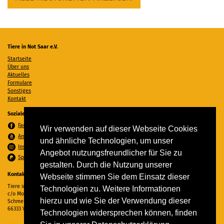
Tiere in Not Saar e.V.
Startseite
Über uns
Aktuelles
Formulare
Sonstiges
Kontakt
Soziale Medien
Facebook
Wir verwenden auf dieser Webseite Cookies
Amazon Wunschzettel
und ähnliche Technologien, um unser
Instagram
Angebot nutzungsfreundlicher für Sie zu
Spenden per PayPal
gestalten. Durch die Nutzung unserer
Kontakt
Webseite stimmen Sie dem Einsatz dieser
Tiere in Not Saar e.V.
Technologien zu. Weitere Informationen
c/o Monika Ewen
hierzu und wie Sie der Verwendung dieser
Schmelzer Straße 22
66333 Völklingen
Technologien widersprechen können, finden