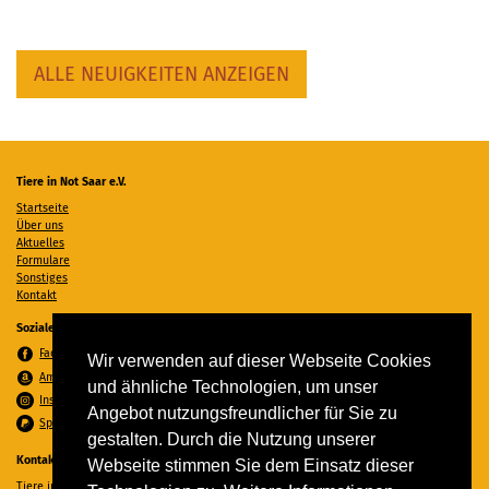
ALLE NEUIGKEITEN ANZEIGEN
Tiere in Not Saar e.V.
Startseite
Über uns
Aktuelles
Formulare
Sonstiges
Kontakt
Soziale Medien
Facebook
Wir verwenden auf dieser Webseite Cookies
Amazon Wunschzettel
und ähnliche Technologien, um unser
Instagram
Angebot nutzungsfreundlicher für Sie zu
Spenden per PayPal
gestalten. Durch die Nutzung unserer
Kontakt
Webseite stimmen Sie dem Einsatz dieser
Tiere in Not Saar e.V.