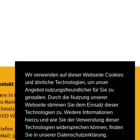
Wir verwenden auf dieser Webseite Cookies
und ähnliche Technologien, um unser
ontakt
Angebot nutzungsfreundlicher für Sie zu
ere in Not Saar e.V.
gestalten. Durch die Nutzung unserer
/o Monika Ewen
Webseite stimmen Sie dem Einsatz dieser
chmelzer Straße 22
Technologien zu. Weitere Informationen
6333 Völklingen
hierzu und wie Sie der Verwendung dieser
Technologien widersprechen können, finden
elefon:
06898 294862
Sie in unserer Datenschutzerklärung.
-Mail:
info@tiere-in-not-saar.de