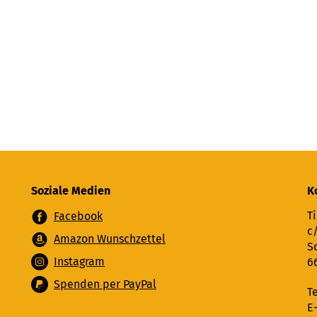
Soziale Medien
K
Ti
Facebook
c
Amazon Wunschzettel
S
Instagram
6
Spenden per PayPal
T
E