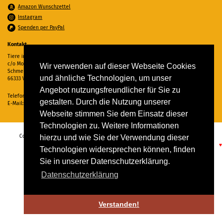
Amazon Wunschzettel
Instagram
Spenden per PayPal
Kontakt
Tiere in Not Saar e.V.
c/o Monika Ewen
Wir verwenden auf dieser Webseite Cookies
Schmelzer Straße 22
und ähnliche Technologien, um unser
66333 Völklingen
Angebot nutzungsfreundlicher für Sie zu
Telefon:
06898 294862
gestalten. Durch die Nutzung unserer
E-Mail:
info@tiere-in-not-saar.de
Webseite stimmen Sie dem Einsatz dieser
Technologien zu. Weitere Informationen
Copyright © 2026 Tiere in Not Saar e.V. Alle Rechte vorbehalten. -
Impressum
-
hierzu und wie Sie der Verwendung dieser
Datenschutz
♥
Technologien widersprechen können, finden
Sie in unserer Datenschutzerklärung.
Datenschutzerklärung
Verstanden!