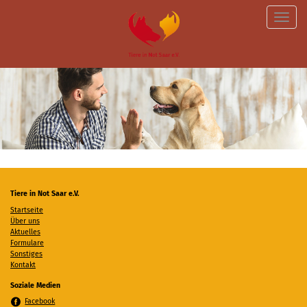
Toggle
naviga
Tiere in Not Saar e.V.
Startseite
Über uns
Aktuelles
Formulare
Sonstiges
Kontakt
Soziale Medien
Facebook