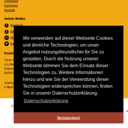
Formulare
Sonstiges
Kontakt
Soziale Medien
Facebook
Amazon Wunschzettel
Instagram
Wir verwenden auf dieser Webseite Cookies
Spenden per PayPal
und ähnliche Technologien, um unser
Angebot nutzungsfreundlicher für Sie zu
Kontakt
gestalten. Durch die Nutzung unserer
Tiere in Not Saar e.V.
c/o Monika Ewen
Webseite stimmen Sie dem Einsatz dieser
Schmelzer Straße 22
Technologien zu. Weitere Informationen
66333 Völklingen
hierzu und wie Sie der Verwendung dieser
Telefon:
06898 294862
Technologien widersprechen können, finden
E-Mail:
info@tiere-in-not-saar.de
Sie in unserer Datenschutzerklärung.
Datenschutzerklärung
Copyright © 2026 Tiere in Not Saar e.V. Alle Rechte vorbehalten. -
Impressum
-
Datenschutz
♥
Verstanden!