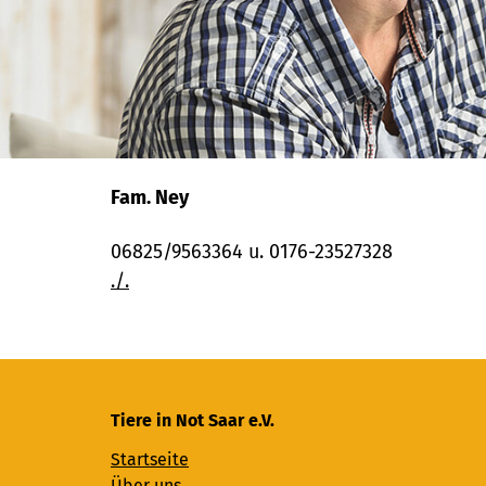
Fam. Ney
06825/9563364 u. 0176-23527328
./.
Tiere in Not Saar e.V.
Startseite
Über uns