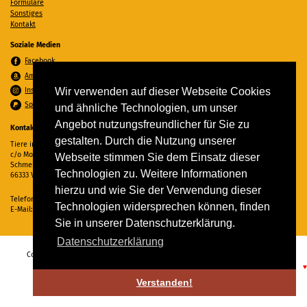
Formulare
Sonstiges
Kontakt
Soziale Medien
Facebook
Amazon Wunschzettel
Instagram
Wir verwenden auf dieser Webseite Cookies
Spenden per PayPal
und ähnliche Technologien, um unser
Angebot nutzungsfreundlicher für Sie zu
Kontakt
gestalten. Durch die Nutzung unserer
Tiere in Not Saar e.V.
c/o Monika Ewen
Webseite stimmen Sie dem Einsatz dieser
Schmelzer Straße 22
Technologien zu. Weitere Informationen
66333 Völklingen
hierzu und wie Sie der Verwendung dieser
Telefon:
06898 294862
Technologien widersprechen können, finden
E-Mail:
info@tiere-in-not-saar.de
Sie in unserer Datenschutzerklärung.
Datenschutzerklärung
Copyright © 2026 Tiere in Not Saar e.V. Alle Rechte vorbehalten. -
Impressum
-
Datenschutz
♥
Verstanden!