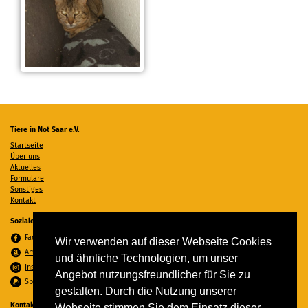
Tiere in Not Saar e.V.
Startseite
Über uns
Aktuelles
Formulare
Sonstiges
Kontakt
Soziale Medien
Facebook
Wir verwenden auf dieser Webseite Cookies
Amazon Wunschzettel
und ähnliche Technologien, um unser
Instagram
Angebot nutzungsfreundlicher für Sie zu
Spenden per PayPal
gestalten. Durch die Nutzung unserer
Kontakt
Webseite stimmen Sie dem Einsatz dieser