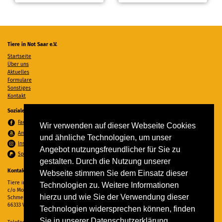
Tiere in Not Saar e.V.
Startseite
Über uns
Aktuelles
Formulare
Sonstiges
Kontakt
Soziale Medien
Facebook
Wir verwenden auf dieser Webseite Cookies
Amazon Wunschzettel
und ähnliche Technologien, um unser
Instagram
Angebot nutzungsfreundlicher für Sie zu
Spenden per PayPal
gestalten. Durch die Nutzung unserer
Kontakt
Webseite stimmen Sie dem Einsatz dieser
Tiere in Not Saar e.V.
Technologien zu. Weitere Informationen
c/o Monika Ewen
hierzu und wie Sie der Verwendung dieser
Schmelzer Straße 22
66333 Völklingen
Technologien widersprechen können, finden
Sie in unserer Datenschutzerklärung.