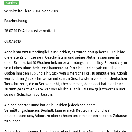
Kastriert
vermittelte Tiere 2. Halbjahr 2019
Beschreibung
28.07.2019: Adonis ist vermittelt.
09.07.2019
Adonis stammt ursprünglich aus Serbien, er wurde dort geboren und lebte
die erste Zeit mit seinem Geschwistern und seiner Mutter zusammen in
einer Familie. Mit 10 Wochen bekam er allerdings eine heftige Entzündung in
sein linkes Hinterbein. Medikamente halfen nicht und es gab nur die eine
Option ihm den Fuß und ein Stück vom Unterschenkel zu amputieren. Adonis
wurde dann glücklicherweise mit seinen Geschwistern von einer deutschen
Tierschützerin, die in Serbien lebt, übernommen, denn dort hätte er keine
Zukunft gehabt, er wäre wahrscheinlich auf die Strasse gejagt worden und
seinem Schicksal überlassen.
Als behinderter Hund hat er in Serbien jedoch schlechte
Vermittlungschancen. Deshalb kam er nach Deutschland und wir
entschlossen uns, Adonis zu übernehmen um ihm hier ein schönes Zuhause
zu suchen.
Adonis hat mit seiner Behinderung überhaupt keine Probleme. Er läfut sehr