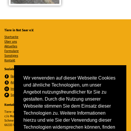
Tiere in Not Saar e.V.
Startseite
Über uns
Aktuelles
Formulare
Sonstiges
Kontakt
Soziale Medien
Facebook
Wir verwenden auf dieser Webseite Cookies
Amazon Wunschzettel
und ähnliche Technologien, um unser
Instagram
Angebot nutzungsfreundlicher für Sie zu
Spenden per PayPal
gestalten. Durch die Nutzung unserer
Kontakt
Webseite stimmen Sie dem Einsatz dieser
Tiere in Not Saar e.V.
Technologien zu. Weitere Informationen
c/o Monika Ewen
hierzu und wie Sie der Verwendung dieser
Schmelzer Straße 22
66333 Völklingen
Technologien widersprechen können, finden