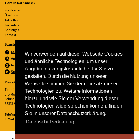
Tiere in Not Saar e.V.
Startseite
Über uns
Aktuelles
Formulare
Sonstiges
Kontakt
Soziale Medien
Facebook
Wir verwenden auf dieser Webseite Cookies
Amazon Wunschzettel
und ähnliche Technologien, um unser
Instagram
Angebot nutzungsfreundlicher für Sie zu
Spenden per PayPal
gestalten. Durch die Nutzung unserer
Kontakt
Webseite stimmen Sie dem Einsatz dieser
Tiere in Not Saar e.V.
Technologien zu. Weitere Informationen
c/o Monika Ewen
hierzu und wie Sie der Verwendung dieser
Schmelzer Straße 22
66333 Völklingen
Technologien widersprechen können, finden
Sie in unserer Datenschutzerklärung.
Telefon:
06898 294862
E-Mail:
info@tiere-in-not-saar.de
Datenschutzerklärung