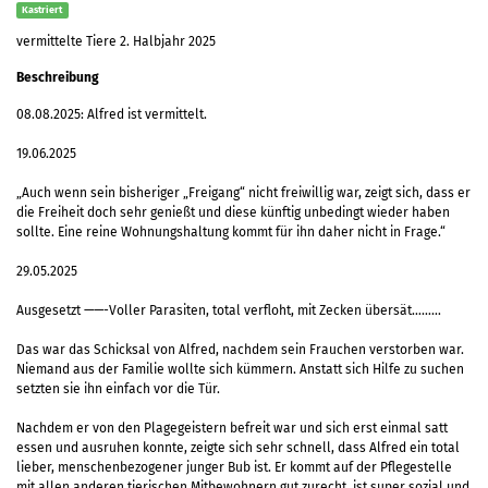
Kastriert
vermittelte Tiere 2. Halbjahr 2025
Beschreibung
08.08.2025: Alfred ist vermittelt.
19.06.2025
„Auch wenn sein bisheriger „Freigang“ nicht freiwillig war, zeigt sich, dass er
die Freiheit doch sehr genießt und diese künftig unbedingt wieder haben
sollte. Eine reine Wohnungshaltung kommt für ihn daher nicht in Frage.“
29.05.2025
Ausgesetzt ——-Voller Parasiten, total verfloht, mit Zecken übersät………
Das war das Schicksal von Alfred, nachdem sein Frauchen verstorben war.
Niemand aus der Familie wollte sich kümmern. Anstatt sich Hilfe zu suchen
setzten sie ihn einfach vor die Tür.
Nachdem er von den Plagegeistern befreit war und sich erst einmal satt
essen und ausruhen konnte, zeigte sich sehr schnell, dass Alfred ein total
lieber, menschenbezogener junger Bub ist. Er kommt auf der Pflegestelle
mit allen anderen tierischen Mitbewohnern gut zurecht, ist super sozial und