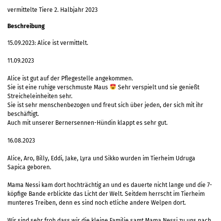
vermittelte Tiere 2. Halbjahr 2023
Beschreibung
15.09.2023: Alice ist vermittelt.
11.09.2023
Alice ist gut auf der Pflegestelle angekommen.
Sie ist eine ruhige verschmuste Maus
Sehr verspielt und sie genießt
Streicheleinheiten sehr.
Sie ist sehr menschenbezogen und freut sich über jeden, der sich mit ihr
beschäftigt.
Auch mit unserer Bernersennen-Hündin klappt es sehr gut.
16.08.2023
Alice, Aro, Billy, Eddi, Jake, Lyra und Sikko wurden im Tierheim Udruga
Sapica geboren.
Mama Nessi kam dort hochträchtig an und es dauerte nicht lange und die 7-
köpfige Bande erblickte das Licht der Welt. Seitdem herrscht im Tierheim
munteres Treiben, denn es sind noch etliche andere Welpen dort.
Wir sind sehr froh dass wir die kleine Familie samt Mama Nessi zu uns nach