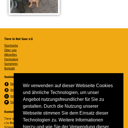
Tiere in Not Saar e.V.
Startseite
Über uns
Aktuelles
Formulare
Sonstiges
Kontakt
Soziale Medien
Facebook
Wir verwenden auf dieser Webseite Cookies
Amazon Wunschzettel
und ähnliche Technologien, um unser
Instagram
Angebot nutzungsfreundlicher für Sie zu
Spenden per PayPal
gestalten. Durch die Nutzung unserer
Kontakt
Webseite stimmen Sie dem Einsatz dieser
Tiere in Not Saar e.V.
Technologien zu. Weitere Informationen
c/o Monika Ewen
hierzu und wie Sie der Verwendung dieser
Schmelzer Straße 22