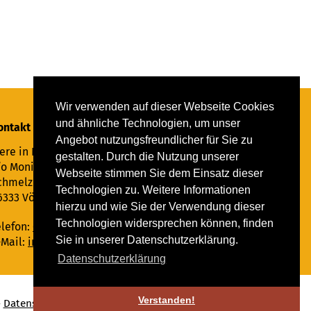
Wir verwenden auf dieser Webseite Cookies
und ähnliche Technologien, um unser
ontakt
Angebot nutzungsfreundlicher für Sie zu
ere in Not Saar e.V.
gestalten. Durch die Nutzung unserer
/o Monika Ewen
Webseite stimmen Sie dem Einsatz dieser
chmelzer Straße 22
Technologien zu. Weitere Informationen
6333 Völklingen
hierzu und wie Sie der Verwendung dieser
Technologien widersprechen können, finden
elefon:
06898 294862
Sie in unserer Datenschutzerklärung.
-Mail:
info@tiere-in-not-saar.de
Datenschutzerklärung
Verstanden!
-
Datenschutz
♥