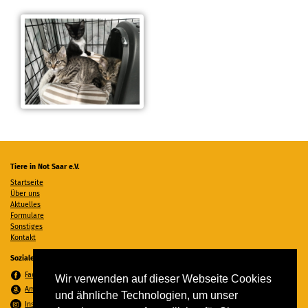
Tiere in Not Saar e.V.
Startseite
Über uns
Aktuelles
Formulare
Sonstiges
Kontakt
Soziale Medien
Facebook
Wir verwenden auf dieser Webseite Cookies
Amazon Wunschzettel
und ähnliche Technologien, um unser
Instagram