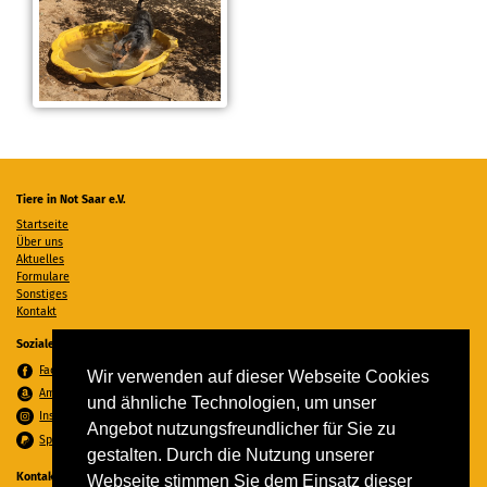
Tiere in Not Saar e.V.
Startseite
Über uns
Aktuelles
Formulare
Sonstiges
Kontakt
Soziale Medien
Facebook
Wir verwenden auf dieser Webseite Cookies
Amazon Wunschzettel
und ähnliche Technologien, um unser
Instagram
Angebot nutzungsfreundlicher für Sie zu
Spenden per PayPal
gestalten. Durch die Nutzung unserer
Kontakt
Webseite stimmen Sie dem Einsatz dieser