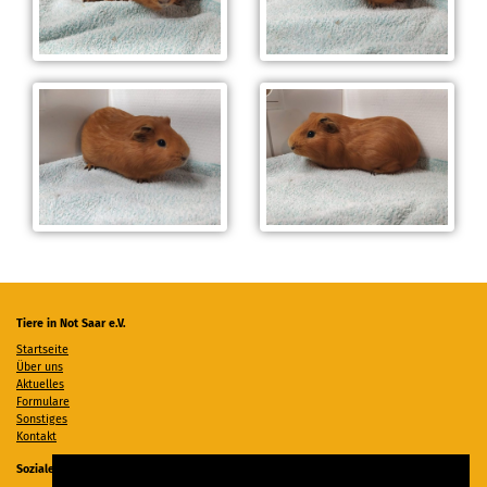
Tiere in Not Saar e.V.
Startseite
Über uns
Aktuelles
Formulare
Sonstiges
Kontakt
Soziale Medien