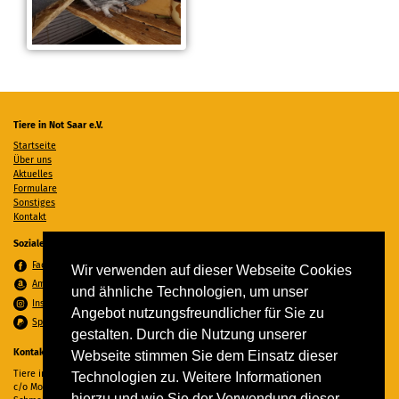
Tiere in Not Saar e.V.
Startseite
Über uns
Aktuelles
Formulare
Sonstiges
Kontakt
Soziale Medien
Facebook
Wir verwenden auf dieser Webseite Cookies
Amazon Wunschzettel
und ähnliche Technologien, um unser
Instagram
Angebot nutzungsfreundlicher für Sie zu
Spenden per PayPal
gestalten. Durch die Nutzung unserer
Kontakt
Webseite stimmen Sie dem Einsatz dieser
Tiere in Not Saar e.V.
Technologien zu. Weitere Informationen
c/o Monika Ewen
hierzu und wie Sie der Verwendung dieser