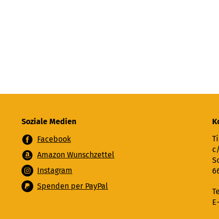
Soziale Medien
K
Ti
Facebook
c
Amazon Wunschzettel
S
Instagram
6
Spenden per PayPal
T
E