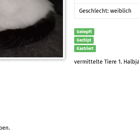
Geschlecht: weiblich
Geimpft
Gechipt
Kastriert
vermittelte Tiere 1. Halbj
ben.