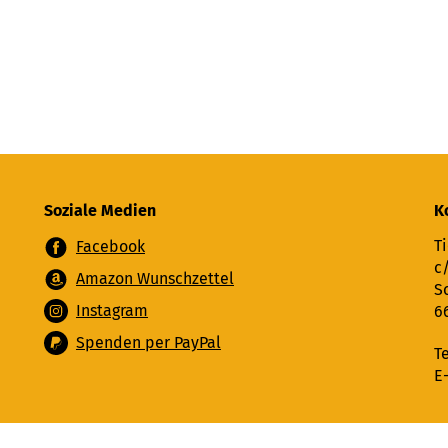
Soziale Medien
K
Ti
Facebook
c
Amazon Wunschzettel
S
Instagram
6
Spenden per PayPal
T
E