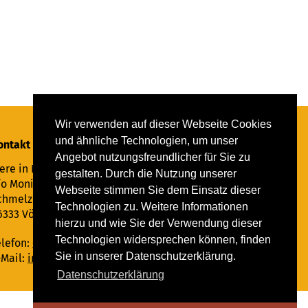
Wir verwenden auf dieser Webseite Cookies
und ähnliche Technologien, um unser
ontakt
Angebot nutzungsfreundlicher für Sie zu
ere in Not Saar e.V.
gestalten. Durch die Nutzung unserer
/o Monika Ewen
Webseite stimmen Sie dem Einsatz dieser
chmelzer Straße 22
Technologien zu. Weitere Informationen
6333 Völklingen
hierzu und wie Sie der Verwendung dieser
Technologien widersprechen können, finden
elefon:
06898 294862
Sie in unserer Datenschutzerklärung.
-Mail:
info@tiere-in-not-saar.de
Datenschutzerklärung