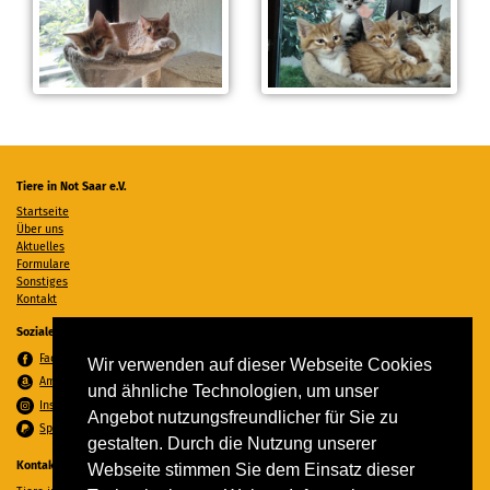
Tiere in Not Saar e.V.
Startseite
Über uns
Aktuelles
Formulare
Sonstiges
Kontakt
Soziale Medien
Facebook
Wir verwenden auf dieser Webseite Cookies
Amazon Wunschzettel
und ähnliche Technologien, um unser
Instagram
Angebot nutzungsfreundlicher für Sie zu
Spenden per PayPal
gestalten. Durch die Nutzung unserer
Kontakt
Webseite stimmen Sie dem Einsatz dieser