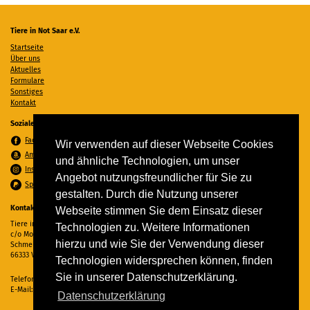
Tiere in Not Saar e.V.
Startseite
Über uns
Aktuelles
Formulare
Sonstiges
Kontakt
Soziale Medien
Facebook
Wir verwenden auf dieser Webseite Cookies
Amazon Wunschzettel
und ähnliche Technologien, um unser
Instagram
Angebot nutzungsfreundlicher für Sie zu
Spenden per PayPal
gestalten. Durch die Nutzung unserer
Kontakt
Webseite stimmen Sie dem Einsatz dieser
Tiere in Not Saar e.V.
Technologien zu. Weitere Informationen
c/o Monika Ewen
hierzu und wie Sie der Verwendung dieser
Schmelzer Straße 22
66333 Völklingen
Technologien widersprechen können, finden
Sie in unserer Datenschutzerklärung.
Telefon:
06898 294862
E-Mail:
info@tiere-in-not-saar.de
Datenschutzerklärung