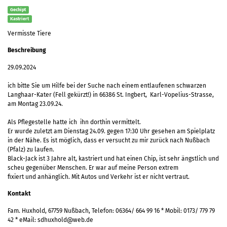
Gechipt
Kastriert
Vermisste Tiere
Beschreibung
29.09.2024
ich bitte Sie um Hilfe bei der Suche nach einem entlaufenen schwarzen
Langhaar-Kater (Fell gekürzt!) in 66386 St. Ingbert, Karl-Vopelius-Strasse,
am Montag 23.09.24.
Als Pflegestelle hatte ich ihn dorthin vermittelt.
Er wurde zuletzt am Dienstag 24.09. gegen 17:30 Uhr gesehen am Spielplatz
in der Nähe. Es ist möglich, dass er versucht zu mir zurück nach Nußbach
(Pfalz) zu laufen.
Black-Jack ist 3 Jahre alt, kastriert und hat einen Chip, ist sehr ängstlich und
scheu gegenüber Menschen. Er war auf meine Person extrem
fixiert und anhänglich. Mit Autos und Verkehr ist er nicht vertraut.
Kontakt
Fam. Huxhold, 67759 Nußbach, Telefon: 06364/ 664 99 16 * Mobil: 0173/ 779 79
42 * eMail: sdhuxhold@web.de