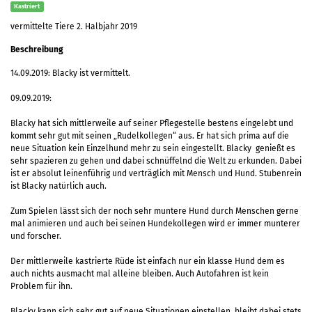
Kastriert
vermittelte Tiere 2. Halbjahr 2019
Beschreibung
14.09.2019: Blacky ist vermittelt.
09.09.2019:
Blacky hat sich mittlerweile auf seiner Pflegestelle bestens eingelebt und
kommt sehr gut mit seinen „Rudelkollegen“ aus. Er hat sich prima auf die
neue Situation kein Einzelhund mehr zu sein eingestellt. Blacky genießt es
sehr spazieren zu gehen und dabei schnüffelnd die Welt zu erkunden. Dabei
ist er absolut leinenführig und verträglich mit Mensch und Hund. Stubenrein
ist Blacky natürlich auch.
Zum Spielen lässt sich der noch sehr muntere Hund durch Menschen gerne
mal animieren und auch bei seinen Hundekollegen wird er immer munterer
und forscher.
Der mittlerweile kastrierte Rüde ist einfach nur ein klasse Hund dem es
auch nichts ausmacht mal alleine bleiben. Auch Autofahren ist kein
Problem für ihn.
Blacky kann sich sehr gut auf neue Situationen einstellen, bleibt dabei stets