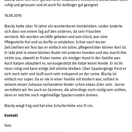
ruhig und gelassen und ist auch für Anfänger gut geeignet.
18.08.2019:
Blacky hatte über 10 Jahre ein wunderbares Hundeleben. Leider änderte
sich dass von einem Tag auf den anderen, da sein Frauchen
verstarb. Wir wurden um Hilfe gebeten und zum Glück, war eine
Pflegestelle frei und so durfte er einziehen. Schon nach kurzer
Zeit stellten wir fest das er einfach ein toller, pflegeleichter kleiner Kerl ist.
Er lebt jetzt in einem kleinen Rudel mit anderen Hunden und das macht ihm
nichts aus, obwohl er früher immer als einziger Hund in der Familie war.
Auch Katzen akzeptiert er, vorausgestetzt die Katze kennt Hunde. Er ist im
Haus ruhig und kann einige Zeit alleine bleiben. Über Spaziergänge freut er
sich noch sehr und läuft auch sehr entspannt an der Leine. Blacky ist
einfach nur super. Da er nie in einer Familie mit Kindern war, sollten in
seinem neuen Zuhause vorhandene Kinder schon etwas älter sein. Gerne
vermitteln wir ihn auch an Senioren, die allerdings noch rüstig sein sollten,
denn er möchte noch regelmäßige Spazierrunden drehen.
Blacky wiegt 9 kg und hat eine Schulterhöhe von 31 cm.
Kontakt
Fam.