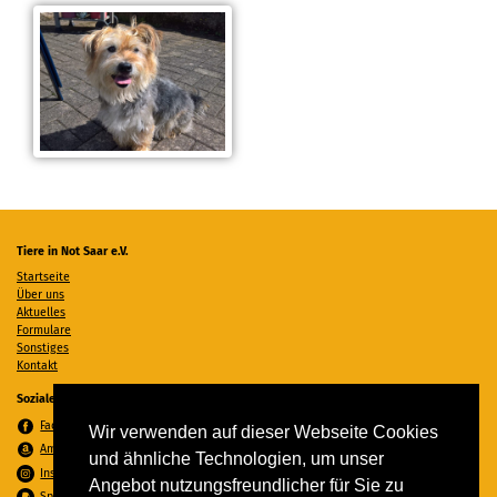
Tiere in Not Saar e.V.
Startseite
Über uns
Aktuelles
Formulare
Sonstiges
Kontakt
Soziale Medien
Facebook
Wir verwenden auf dieser Webseite Cookies
Amazon Wunschzettel
und ähnliche Technologien, um unser
Instagram
Angebot nutzungsfreundlicher für Sie zu
Spenden per PayPal