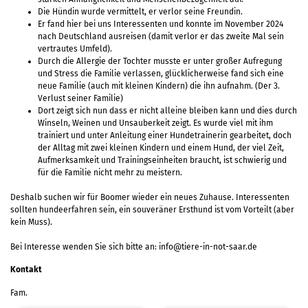
Die Hündin wurde vermittelt, er verlor seine Freundin.
Er fand hier bei uns Interessenten und konnte im November 2024
nach Deutschland ausreisen (damit verlor er das zweite Mal sein
vertrautes Umfeld).
Durch die Allergie der Tochter musste er unter großer Aufregung
und Stress die Familie verlassen, glücklicherweise fand sich eine
neue Familie (auch mit kleinen Kindern) die ihn aufnahm. (Der 3.
Verlust seiner Familie)
Dort zeigt sich nun dass er nicht alleine bleiben kann und dies durch
Winseln, Weinen und Unsauberkeit zeigt. Es wurde viel mit ihm
trainiert und unter Anleitung einer Hundetrainerin gearbeitet, doch
der Alltag mit zwei kleinen Kindern und einem Hund, der viel Zeit,
Aufmerksamkeit und Trainingseinheiten braucht, ist schwierig und
für die Familie nicht mehr zu meistern.
Deshalb suchen wir für Boomer wieder ein neues Zuhause. Interessenten
sollten hundeerfahren sein, ein souveräner Ersthund ist vom Vorteilt (aber
kein Muss).
Bei Interesse wenden Sie sich bitte an: info@tiere-in-not-saar.de
Kontakt
Fam.