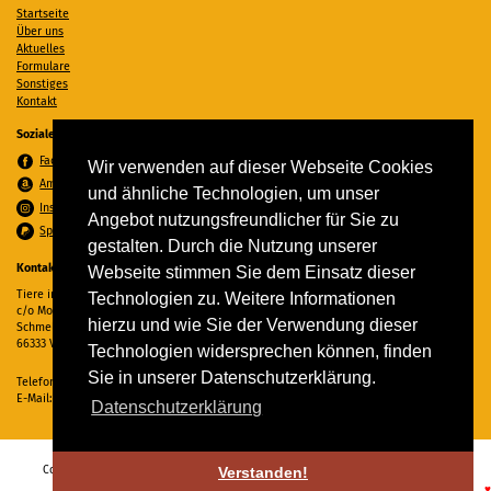
Startseite
Über uns
Aktuelles
Formulare
Sonstiges
Kontakt
Soziale Medien
Facebook
Wir verwenden auf dieser Webseite Cookies
Amazon Wunschzettel
und ähnliche Technologien, um unser
Instagram
Angebot nutzungsfreundlicher für Sie zu
Spenden per PayPal
gestalten. Durch die Nutzung unserer
Kontakt
Webseite stimmen Sie dem Einsatz dieser
Tiere in Not Saar e.V.
Technologien zu. Weitere Informationen
c/o Monika Ewen
hierzu und wie Sie der Verwendung dieser
Schmelzer Straße 22
66333 Völklingen
Technologien widersprechen können, finden
Sie in unserer Datenschutzerklärung.
Telefon:
06898 294862
E-Mail:
info@tiere-in-not-saar.de
Datenschutzerklärung
Copyright © 2026 Tiere in Not Saar e.V. Alle Rechte vorbehalten. -
Impressum
-
Verstanden!
Datenschutz
♥