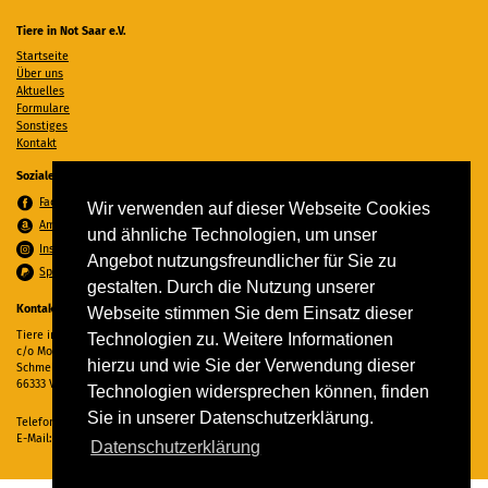
Tiere in Not Saar e.V.
Startseite
Über uns
Aktuelles
Formulare
Sonstiges
Kontakt
Soziale Medien
Facebook
Wir verwenden auf dieser Webseite Cookies
Amazon Wunschzettel
und ähnliche Technologien, um unser
Instagram
Angebot nutzungsfreundlicher für Sie zu
Spenden per PayPal
gestalten. Durch die Nutzung unserer
Kontakt
Webseite stimmen Sie dem Einsatz dieser
Tiere in Not Saar e.V.
Technologien zu. Weitere Informationen
c/o Monika Ewen
hierzu und wie Sie der Verwendung dieser
Schmelzer Straße 22
66333 Völklingen
Technologien widersprechen können, finden
Sie in unserer Datenschutzerklärung.
Telefon:
06898 294862
E-Mail:
info@tiere-in-not-saar.de
Datenschutzerklärung