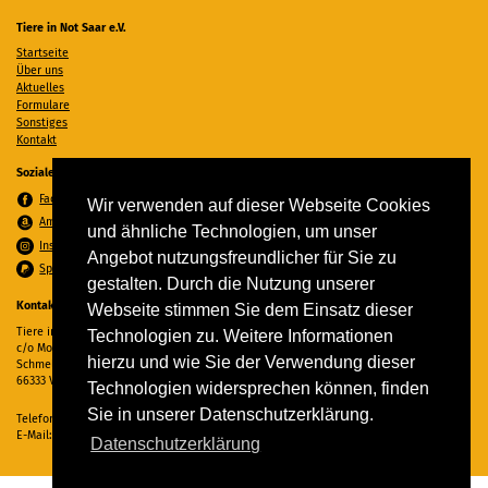
Tiere in Not Saar e.V.
Startseite
Über uns
Aktuelles
Formulare
Sonstiges
Kontakt
Soziale Medien
Facebook
Wir verwenden auf dieser Webseite Cookies
Amazon Wunschzettel
und ähnliche Technologien, um unser
Instagram
Angebot nutzungsfreundlicher für Sie zu
Spenden per PayPal
gestalten. Durch die Nutzung unserer
Kontakt
Webseite stimmen Sie dem Einsatz dieser
Tiere in Not Saar e.V.
Technologien zu. Weitere Informationen
c/o Monika Ewen
hierzu und wie Sie der Verwendung dieser
Schmelzer Straße 22
66333 Völklingen
Technologien widersprechen können, finden
Sie in unserer Datenschutzerklärung.
Telefon:
06898 294862
E-Mail:
info@tiere-in-not-saar.de
Datenschutzerklärung