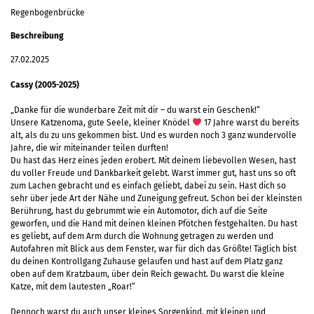
Regenbogenbrücke
Beschreibung
27.02.2025
Cassy (2005-2025)
„Danke für die wunderbare Zeit mit dir – du warst ein Geschenk!“
Unsere Katzenoma, gute Seele, kleiner Knödel
17 Jahre warst du bereits
alt, als du zu uns gekommen bist. Und es wurden noch 3 ganz wundervolle
Jahre, die wir miteinander teilen durften!
Du hast das Herz eines jeden erobert. Mit deinem liebevollen Wesen, hast
du voller Freude und Dankbarkeit gelebt. Warst immer gut, hast uns so oft
zum Lachen gebracht und es einfach geliebt, dabei zu sein. Hast dich so
sehr über jede Art der Nähe und Zuneigung gefreut. Schon bei der kleinsten
Berührung, hast du gebrummt wie ein Automotor, dich auf die Seite
geworfen, und die Hand mit deinen kleinen Pfötchen festgehalten. Du hast
es geliebt, auf dem Arm durch die Wohnung getragen zu werden und
Autofahren mit Blick aus dem Fenster, war für dich das Größte! Täglich bist
du deinen Kontrollgang Zuhause gelaufen und hast auf dem Platz ganz
oben auf dem Kratzbaum, über dein Reich gewacht. Du warst die kleine
Katze, mit dem lautesten „Roar!“
Dennoch warst du auch unser kleines Sorgenkind, mit kleinen und