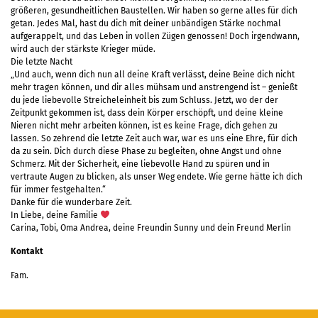
größeren, gesundheitlichen Baustellen. Wir haben so gerne alles für dich
getan. Jedes Mal, hast du dich mit deiner unbändigen Stärke nochmal
aufgerappelt, und das Leben in vollen Zügen genossen! Doch irgendwann,
wird auch der stärkste Krieger müde.
Die letzte Nacht
„Und auch, wenn dich nun all deine Kraft verlässt, deine Beine dich nicht
mehr tragen können, und dir alles mühsam und anstrengend ist – genießt
du jede liebevolle Streicheleinheit bis zum Schluss. Jetzt, wo der der
Zeitpunkt gekommen ist, dass dein Körper erschöpft, und deine kleine
Nieren nicht mehr arbeiten können, ist es keine Frage, dich gehen zu
lassen. So zehrend die letzte Zeit auch war, war es uns eine Ehre, für dich
da zu sein. Dich durch diese Phase zu begleiten, ohne Angst und ohne
Schmerz. Mit der Sicherheit, eine liebevolle Hand zu spüren und in
vertraute Augen zu blicken, als unser Weg endete. Wie gerne hätte ich dich
für immer festgehalten.“
Danke für die wunderbare Zeit.
In Liebe, deine Familie
Carina, Tobi, Oma Andrea, deine Freundin Sunny und dein Freund Merlin
Kontakt
Fam.