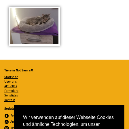
Tiere in Not Saar e.V.
Startseite
Über uns
Aktuelles
Formulare
Sonstiges
Kontakt
Soziale Medien
Facebook
Wir verwenden auf dieser Webseite Cookies
Amazon Wunschzettel
und ähnliche Technologien, um unser
Instagram