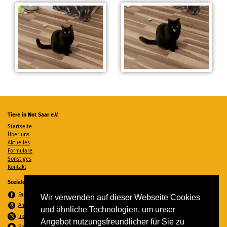
Tiere in Not Saar e.V.
Startseite
Über uns
Aktuelles
Formulare
Sonstiges
Kontakt
Soziale Medien
Facebook
Wir verwenden auf dieser Webseite Cookies
Amazon Wunschzettel
und ähnliche Technologien, um unser
Instagram
Angebot nutzungsfreundlicher für Sie zu
Spenden per PayPal