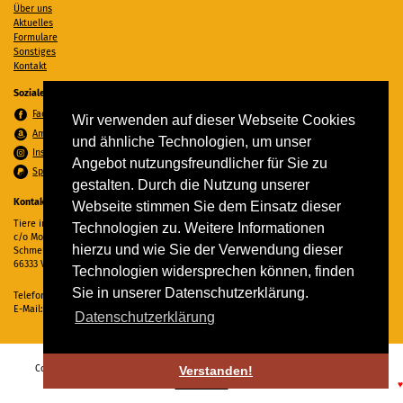
Über uns
Aktuelles
Formulare
Sonstiges
Kontakt
Soziale Medien
Facebook
Wir verwenden auf dieser Webseite Cookies
Amazon Wunschzettel
und ähnliche Technologien, um unser
Instagram
Angebot nutzungsfreundlicher für Sie zu
Spenden per PayPal
gestalten. Durch die Nutzung unserer
Kontakt
Webseite stimmen Sie dem Einsatz dieser
Tiere in Not Saar e.V.
Technologien zu. Weitere Informationen
c/o Monika Ewen
hierzu und wie Sie der Verwendung dieser
Schmelzer Straße 22
66333 Völklingen
Technologien widersprechen können, finden
Sie in unserer Datenschutzerklärung.
Telefon:
06898 294862
E-Mail:
info@tiere-in-not-saar.de
Datenschutzerklärung
Copyright © 2026 Tiere in Not Saar e.V. Alle Rechte vorbehalten. -
Impressum
-
Verstanden!
Datenschutz
♥