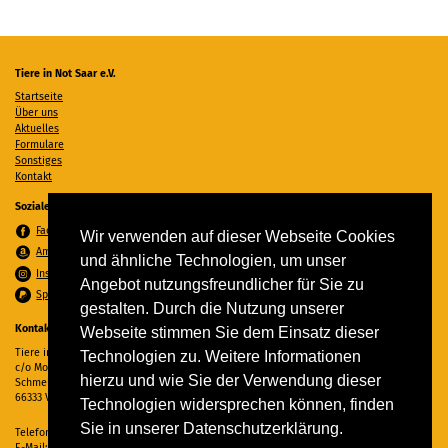
Tiere in Not Saar e.V.
Startseite
Über uns
Aktuelles
Formulare
Sonstiges
Kontakt
Soziale Medien
Facebook
Wir verwenden auf dieser Webseite Cookies
Amazon Wunschzettel
und ähnliche Technologien, um unser
Instagram
Angebot nutzungsfreundlicher für Sie zu
Spenden per PayPal
gestalten. Durch die Nutzung unserer
Kontakt
Webseite stimmen Sie dem Einsatz dieser
Tiere in Not Saar e.V.
Technologien zu. Weitere Informationen
c/o Monika Ewen
hierzu und wie Sie der Verwendung dieser
Schmelzer Straße 22
66333 Völklingen
Technologien widersprechen können, finden
Sie in unserer Datenschutzerklärung.
Telefon:
06898 294862
E-Mail:
info@tiere-in-not-saar.de