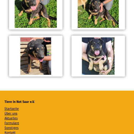
Tiere in Not Saar e.V.
Startseite
Über uns
Aktuelles
Formulare
Sonstiges
Kontakt