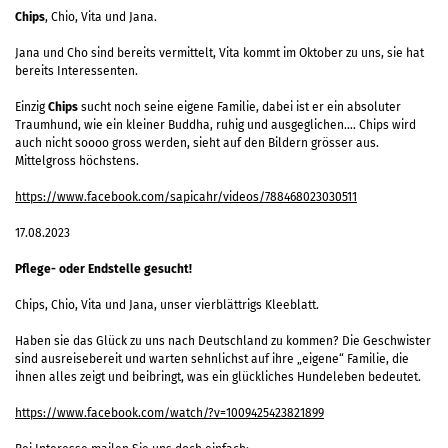
Chips
, Chio, Vita und Jana.
Jana und Cho sind bereits vermittelt, Vita kommt im Oktober zu uns, sie hat
bereits Interessenten.
Einzig
Chips
sucht noch seine eigene Familie, dabei ist er ein absoluter
Traumhund, wie ein kleiner Buddha, ruhig und ausgeglichen…. Chips wird
auch nicht soooo gross werden, sieht auf den Bildern grösser aus.
Mittelgross höchstens.
https://www.facebook.com/sapicahr/videos/788468023030511
17.08.2023
Pflege- oder Endstelle gesucht!
Chips, Chio, Vita und Jana, unser vierblättrigs Kleeblatt.
Haben sie das Glück zu uns nach Deutschland zu kommen? Die Geschwister
sind ausreisebereit und warten sehnlichst auf ihre „eigene“ Familie, die
ihnen alles zeigt und beibringt, was ein glückliches Hundeleben bedeutet.
https://www.facebook.com/watch/?v=1009425423821899