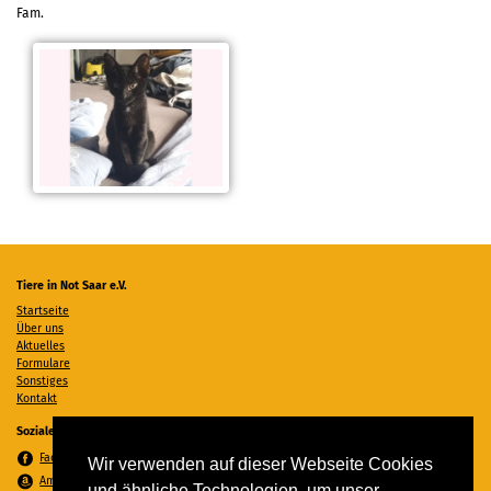
Fam.
Tiere in Not Saar e.V.
Startseite
Über uns
Aktuelles
Formulare
Sonstiges
Kontakt
Soziale Medien
Facebook
Wir verwenden auf dieser Webseite Cookies
Amazon Wunschzettel
und ähnliche Technologien, um unser