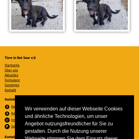
Tiere in Not Saar e.V.
Startseite
Über uns
Aktuelles
Formulare
Sonstiges
Kontakt
Soziale Medien
Facebook
Wir verwenden auf dieser Webseite Cookies
Amazon Wunschzettel
und ähnliche Technologien, um unser
Instagram
Angebot nutzungsfreundlicher für Sie zu
Spenden per PayPal
gestalten. Durch die Nutzung unserer
Kontakt
Webseite stimmen Sie dem Einsatz dieser