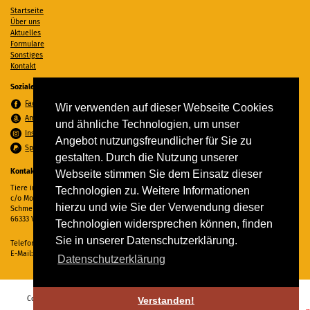
Startseite
Über uns
Aktuelles
Formulare
Sonstiges
Kontakt
Soziale Medien
Facebook
Wir verwenden auf dieser Webseite Cookies
Amazon Wunschzettel
und ähnliche Technologien, um unser
Instagram
Angebot nutzungsfreundlicher für Sie zu
Spenden per PayPal
gestalten. Durch die Nutzung unserer
Kontakt
Webseite stimmen Sie dem Einsatz dieser
Tiere in Not Saar e.V.
Technologien zu. Weitere Informationen
c/o Monika Ewen
hierzu und wie Sie der Verwendung dieser
Schmelzer Straße 22
66333 Völklingen
Technologien widersprechen können, finden
Sie in unserer Datenschutzerklärung.
Telefon:
06898 294862
E-Mail:
info@tiere-in-not-saar.de
Datenschutzerklärung
Copyright © 2026 Tiere in Not Saar e.V. Alle Rechte vorbehalten. -
Impressum
-
Verstanden!