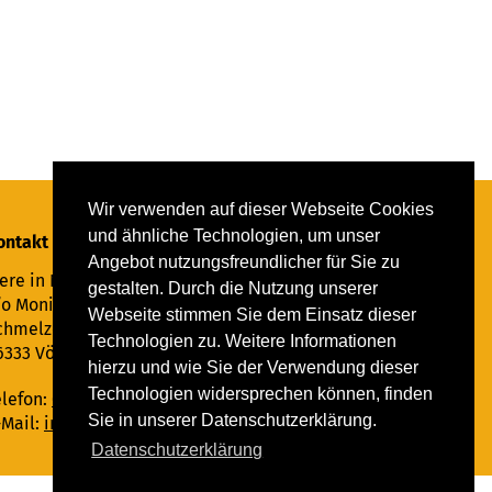
Wir verwenden auf dieser Webseite Cookies
und ähnliche Technologien, um unser
ontakt
Angebot nutzungsfreundlicher für Sie zu
ere in Not Saar e.V.
gestalten. Durch die Nutzung unserer
/o Monika Ewen
Webseite stimmen Sie dem Einsatz dieser
chmelzer Straße 22
Technologien zu. Weitere Informationen
6333 Völklingen
hierzu und wie Sie der Verwendung dieser
Technologien widersprechen können, finden
elefon:
06898 294862
Sie in unserer Datenschutzerklärung.
-Mail:
info@tiere-in-not-saar.de
Datenschutzerklärung