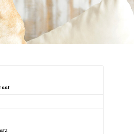
haar
arz