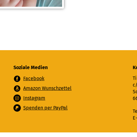
Soziale Medien
K
Ti
Facebook
c
Amazon Wunschzettel
S
Instagram
6
Spenden per PayPal
T
E