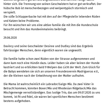
hinter sich. Die Trennung von seinen Geschwistern hat er gut verkraftet. Der
hübsche Bub ist menschenbezogen und welpentypisch stürmisch und
verspielt.
Die süße Schlapperbacke hat mit den auf der Pflegestelle lebenden Rüden
und Katzen keine Probleme.
Für ihn wünschen wir uns eine aktive Familie die mit ihm die Hundeschule
besucht und ihm das Hundeeinmaleins beibringt.
29.06.2020
Davincy und seine Geschwister Desiree und Dudley sind das Ergebnis
fahrlässiger Menschen, denn eigentlich waren sie ungewollt.
Die Familie hatte schon zwei Rüden von der Strasse aufgenommen und
dann kam noch eine Hündin dazu. Leider haben sie aber keinen der Hunde
kastriert und so erblickten bald 9 Welpen das Licht der Welt. Zum Glück für
die Babys wendeten sie sich an unseren Freundesverein Madrigueras e.V.,
der die Kleinen nach der Entwöhnung von der Mutter aufnahm.
Die Mama ist wahrscheinlich ein Labrador/Galgo-Mix. Da zwei Väter in
Betracht kommen, könnten Boxer/Mix und Rhodesian Ridgeback/Mix das
Mischgemenge vervollständigen. Das lustige Trio, das am 09.07.2020 zu uns
kommt, ist fit und fidel, sie wären bei sportlichen Menschen bestimmt
bestens aufgehoben.