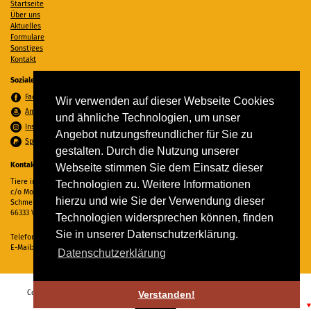
Startseite
Über uns
Aktuelles
Formulare
Sonstiges
Kontakt
Soziale Medien
Facebook
Wir verwenden auf dieser Webseite Cookies
Amazon Wunschzettel
und ähnliche Technologien, um unser
Instagram
Angebot nutzungsfreundlicher für Sie zu
Spenden per PayPal
gestalten. Durch die Nutzung unserer
Kontakt
Webseite stimmen Sie dem Einsatz dieser
Tiere in Not Saar e.V.
Technologien zu. Weitere Informationen
c/o Monika Ewen
hierzu und wie Sie der Verwendung dieser
Schmelzer Straße 22
66333 Völklingen
Technologien widersprechen können, finden
Sie in unserer Datenschutzerklärung.
Telefon:
06898 294862
E-Mail:
info@tiere-in-not-saar.de
Datenschutzerklärung
Copyright © 2026 Tiere in Not Saar e.V. Alle Rechte vorbehalten. -
Impressum
-
Verstanden!
Datenschutz
♥