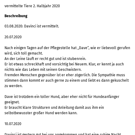
vermittelte Tiere 2. Halbjahr 2020
Beschreibung
03.08.2020: Davinci ist vermittelt.
20.07.2020
Nach einigen Tagen auf der Pflegestelle hat „Dave“, wie er liebevoll gerufen
wird, sich toll gemacht.
An der Leine läuft er recht gut und ist stubenrein.
Er ist etwas schreckhaft und vorsichtig bei Neuem. Klar, er kennt ja auch
nichts wie das Leben mit seinen Geschwistern.
Fremden Menschen gegenüber ist er eher zögerlich. Die Sympathie muss
stimmen dann kommt er auch gerne zu einem und liebt es dann gekuschelt
zu werden.
Dave ist trotzdem ein toller Hund, aber eher nicht für Hundeanfänger
geeignet.
Er braucht klare Strukturen und Anleitung damit aus ihm ein
selbstbewusster großer Hund werden kann.
10.07.2020
Davinci ist gestern gut bei uns angekommen und hat eine ruhige Nacht