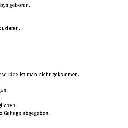
abys geboren.
duzieren.
iese Idee ist man nicht gekommen.
gen.
lichen.
ße Gehege abgegeben.