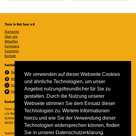
Tiere in Not Saar e.V.
Startseite
Über uns
Aktuelles
Formulare
Sonstiges
Kontakt
Soziale Medien
Facebook
Wir verwenden auf dieser Webseite Cookies
Amazon Wunschzettel
und ähnliche Technologien, um unser
Instagram
Angebot nutzungsfreundlicher für Sie zu
Spenden per PayPal
gestalten. Durch die Nutzung unserer
Kontakt
Webseite stimmen Sie dem Einsatz dieser
Tiere in Not Saar e.V.
Technologien zu. Weitere Informationen
c/o Monika Ewen
hierzu und wie Sie der Verwendung dieser
Schmelzer Straße 22
66333 Völklingen
Technologien widersprechen können, finden
Sie in unserer Datenschutzerklärung.
Telefon:
06898 294862