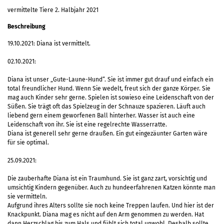
vermittelte Tiere 2. Halbjahr 2021
Beschreibung
19.10.2021: Diana ist vermittelt.
02.10.2021:
Diana ist unser „Gute-Laune-Hund“. Sie ist immer gut drauf und einfach ein
total freundlicher Hund. Wenn Sie wedelt, freut sich der ganze Körper. Sie
mag auch Kinder sehr gerne. Spielen ist sowieso eine Leidenschaft von der
Süßen. Sie trägt oft das Spielzeug in der Schnauze spazieren. Läuft auch
liebend gern einem geworfenen Ball hinterher. Wasser ist auch eine
Leidenschaft von ihr. Sie ist eine regelrechte Wasserratte.
Diana ist generell sehr gerne draußen. Ein gut eingezäunter Garten wäre
für sie optimal.
25.09.2021:
Die zauberhafte Diana ist ein Traumhund. Sie ist ganz zart, vorsichtig und
umsichtig Kindern gegenüber. Auch zu hundeerfahrenen Katzen könnte man
sie vermitteln.
Aufgrund ihres Alters sollte sie noch keine Treppen laufen. Und hier ist der
Knackpunkt. Diana mag es nicht auf den Arm genommen zu werden. Hat
dann Herzschlag bis zum Hals und fühlt sich total unwohl. Deshalb sollte