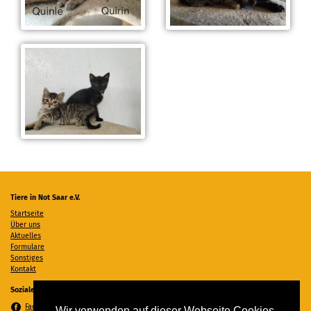
Tiere in Not Saar e.V.
Startseite
Über uns
Aktuelles
Formulare
Sonstiges
Kontakt
Soziale Medien
Facebook
Wir verwenden auf dieser Webseite Cookies